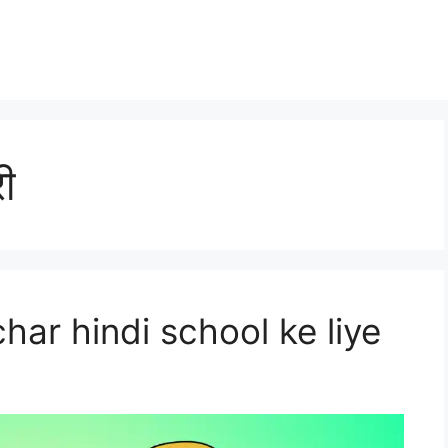
री
uvichar hindi school ke liye